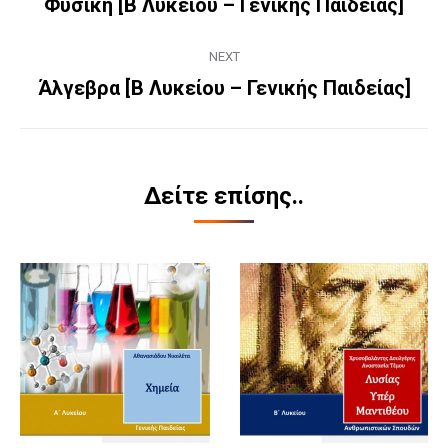
navigation
Φυσική [Β Λυκείου – Γενικής Παιδείας]
Previous
project:
NEXT
Άλγεβρα [Β Λυκείου – Γενικής Παιδείας]
Next
project:
Δείτε επίσης..