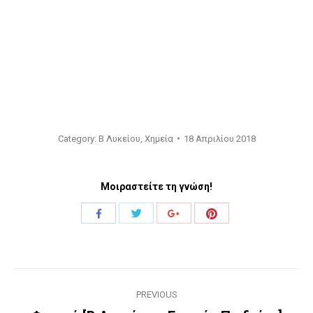
Category:
Β Λυκείου
,
Χημεία
18 Απριλίου 2018
Μοιραστείτε τη γνώση!
Share
Share
Share
Share
with
with
with
with
Twitter
Pinterest
Facebook
Google+
Project
PREVIOUS